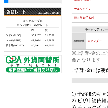
チェックイン
滞在登録手数料
ロシアルーブル
ロシア銀行 為替レート
ルームカテゴリー
売
買
米ドル(1USD)
30,9257
31,3788
ユーロ(1EUR)
42,7084
42,9858
スタンダード
日本円(100JPY)
40,2941
40,9057
※上記料金の上
金となります。
上記料金には朝
1) 予約後の
2) ビザ申請依
3) チェックイ