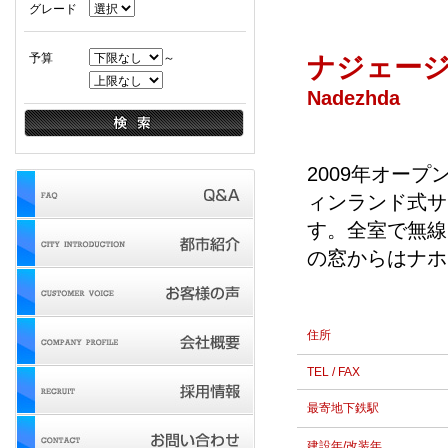
グレード
予算
～
ナジェー
Nadezhda
2009年オー
ィンランド式サ
す。全室で無線
の窓からはナホ
住所
TEL / FAX
最寄地下鉄駅
建設年/改装年