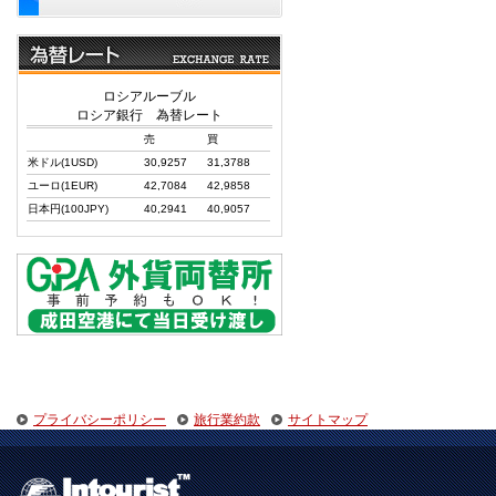
ロシアルーブル
ロシア銀行 為替レート
売
買
米ドル(1USD)
30,9257
31,3788
ユーロ(1EUR)
42,7084
42,9858
日本円(100JPY)
40,2941
40,9057
プライバシーポリシー
旅行業約款
サイトマップ