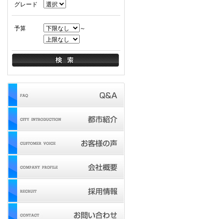
グレード
予算
～