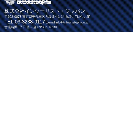
株式会社インツーリスト・ジャパン
〒102-0073 東京都千代田区九段北4-1-14 九段北TLビル 2F
TEL.03-3238-9117
E-mail.info@intourist-jpn.co.jp
営業時間. 平日 月～金 09:30〜18:30