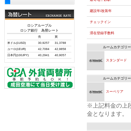
建設年/改装年
チェックイン
ロシアルーブル
ロシア銀行 為替レート
滞在登録手数料
売
買
米ドル(1USD)
30,9257
31,3788
ルームカテゴリー
ユーロ(1EUR)
42,7084
42,9858
日本円(100JPY)
40,2941
40,9057
スタンダード
ルームカテゴリー
スーペリア
※上記料金の上
金となります。