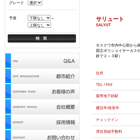
グレード
予算
～
サリュート
SALYUT
モスクワ市内中心部から
国立ボリショイサーカス
鉄で２～３駅）
住所
TEL / FAX
最寄地下鉄駅
建設年/改装年
チェックイン
滞在登録手数料