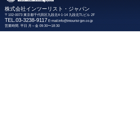
株式会社インツーリスト・ジャパン
〒102-0073 東京都千代田区九段北4-1-14 九段北TLビル 2F
TEL.03-3238-9117
E-mail.info@intourist-jpn.co.jp
営業時間. 平日 月～金 09:30〜18:30