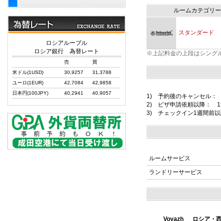
ルームカテゴリー
スタンダード
ロシアルーブル
ロシア銀行 為替レート
※上記料金の上段はシング
売
買
米ドル(1USD)
30,9257
31,3788
ユーロ(1EUR)
42,7084
42,9858
日本円(100JPY)
40,2941
40,9057
1) 予約後のキャンセル：
2) ビザ申請依頼以降： 
3) チェックイン1週間前以
ルームサービス
ランドリーサービス
Voyazh ロシア・