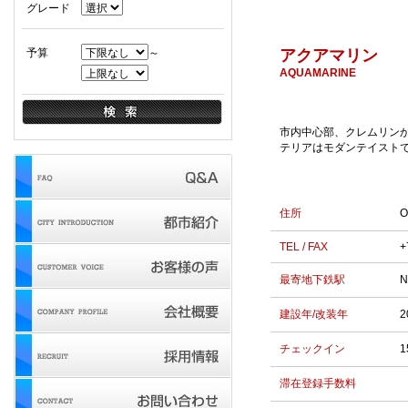
グレード
予算
～
アクアマリン
AQUAMARINE
市内中心部、クレムリン
テリアはモダンテイスト
住所
O
TEL / FAX
+
最寄地下鉄駅
N
建設年/改装年
2
チェックイン
1
滞在登録手数料