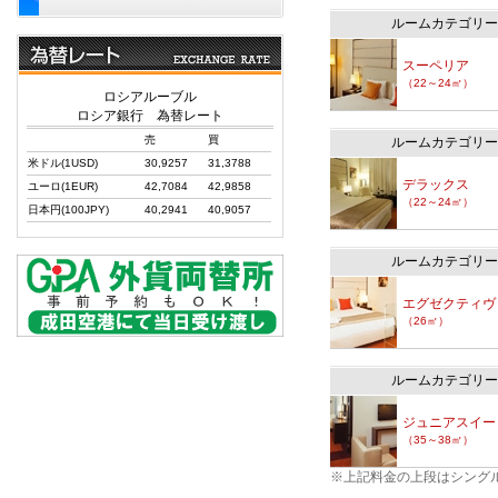
ルームカテゴリー
スーペリア
（22～24㎡）
ロシアルーブル
ロシア銀行 為替レート
売
買
ルームカテゴリー
米ドル(1USD)
30,9257
31,3788
デラックス
ユーロ(1EUR)
42,7084
42,9858
（22～24㎡）
日本円(100JPY)
40,2941
40,9057
ルームカテゴリー
エグゼクティヴ
（26㎡）
ルームカテゴリー
ジュニアスイー
（35～38㎡）
※上記料金の上段はシング