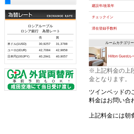
建設年/改装年
チェックイン
ロシアルーブル
滞在登録手数料
ロシア銀行 為替レート
売
買
ルームカテゴリー
米ドル(1USD)
30,9257
31,3788
ユーロ(1EUR)
42,7084
42,9858
Hilton Guest
日本円(100JPY)
40,2941
40,9057
※上記料金の上
金となります。
ツインベッドの
料金はお問い合
上記料金には朝