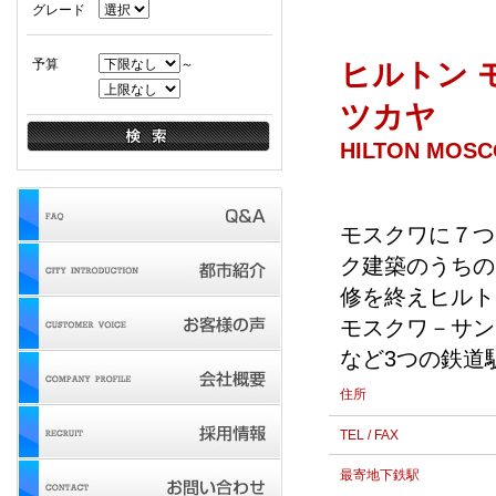
グレード
予算
～
ヒルトン 
ツカヤ
HILTON MOS
モスクワに７つ
ク建築のうちの
修を終えヒルト
モスクワ－サン
など3つの鉄道
住所
TEL / FAX
最寄地下鉄駅