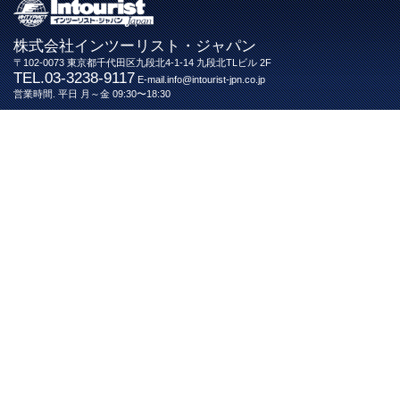
株式会社インツーリスト・ジャパン
〒102-0073 東京都千代田区九段北4-1-14 九段北TLビル 2F
TEL.03-3238-9117
E-mail.info@intourist-jpn.co.jp
営業時間. 平日 月～金 09:30〜18:30