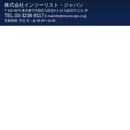
株式会社インツーリスト・ジャパン
〒102-0073 東京都千代田区九段北4-1-14 九段北TLビル 2F
TEL.03-3238-9117
E-mail.info@intourist-jpn.co.jp
営業時間. 平日 月～金 09:30〜18:30