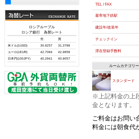
TEL / FAX
最寄地下鉄駅
ロシアルーブル
建設年/改装年
ロシア銀行 為替レート
チェックイン
売
買
米ドル(1USD)
30,9257
31,3788
滞在登録手数料
ユーロ(1EUR)
42,7084
42,9858
日本円(100JPY)
40,2941
40,9057
ルームカテゴリー
スタンダード
※上記料金の上
金となります。
ご料金はお問い
料金には朝食代