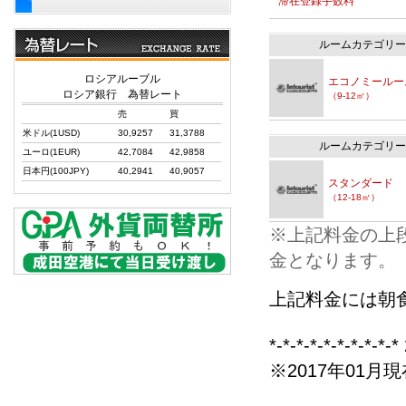
滞在登録手数料
ルームカテゴリー
ロシアルーブル
エコノミールー
ロシア銀行 為替レート
（9-12㎡）
売
買
米ドル(1USD)
30,9257
31,3788
ルームカテゴリー
ユーロ(1EUR)
42,7084
42,9858
日本円(100JPY)
40,2941
40,9057
スタンダード
（12-18㎡）
※上記料金の上
金となります。
上記料金には朝
*-*-*-*-*-*-*-*-*
※2017年01月現