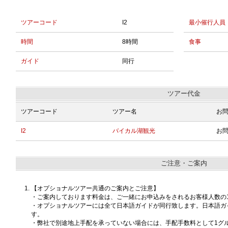
ツアーコード
I2
最小催行人員
時間
8時間
食事
ガイド
同行
ツアー代金
ツアーコード
ツアー名
お
I2
バイカル湖観光
お
ご注意・ご案内
【オプショナルツアー共通のご案内とご注意】
・ご案内しております料金は、ご一緒にお申込みをされるお客様人数の
・オプショナルツアーには全て日本語ガイドが同行致します。日本語ガ
す。
・弊社で別途地上手配を承っていない場合には、手配手数料として1グルー