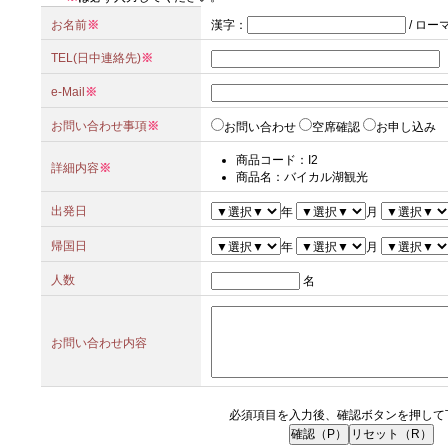
お名前
※
漢字
：
/
ロー
TEL(日中連絡先)
※
e-Mail
※
お問い合わせ事項
※
お問い合わせ
空席確認
お申し込み
商品コード：I2
詳細内容
※
商品名：バイカル湖観光
出発日
年
月
帰国日
年
月
人数
名
お問い合わせ内容
必須項目を入力後、確認ボタンを押して