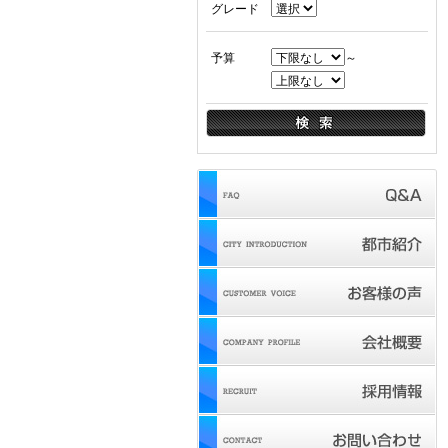
グレード
予算
～