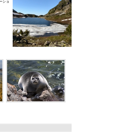
ーショ
。