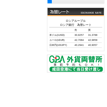
ロシアルーブル
ロシア銀行 為替レート
売
買
米ドル(1USD)
30,9257
31,3788
ユーロ(1EUR)
42,7084
42,9858
日本円(100JPY)
40,2941
40,9057