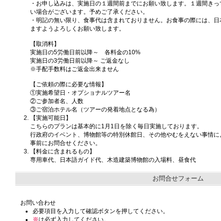
・お申し込みは、実施日の１週間前までにお願い致します。１週間きっ
い場合がございます。予めご了承ください。
・明記の無い限り、食事代は含まれておりません。お食事の際には、日
ますようよろしくお願い致します。
【取消料】
実施日の5労働日前以降～ 各料金の10%
実施日の3労働日前以降～ ご返金なし
※手配手数料はご返金出来ません
【ご依頼の際に必要な情報】
①実施希望日・オプショナルツアー名
②ご参加者名、人数
③ご宿泊ホテル名（ツアーの発着地点となる為）
【実施可能日】
こちらのプランは基本的に1月1日を除く毎日実施しております。
行政府のイベント、博物館等の特別休館日、その他やむをえない事情に
事前にお問合せください。
【料金に含まれるもの】
専用車代、日本語ガイド代、木造建築博物館の入場料、昼食代
お問合せフォーム
お問い合わせ
必要項目を入力して確認ボタンを押してください。
※
は必ず入力してください。