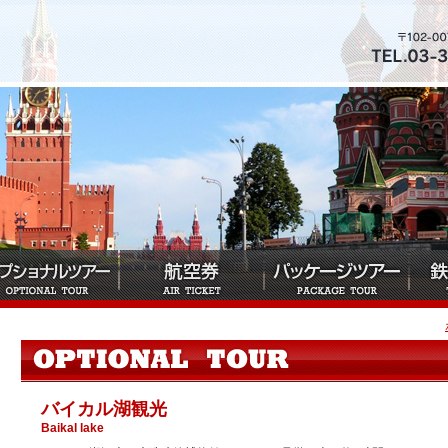
バイカル湖観光
Baikal lake