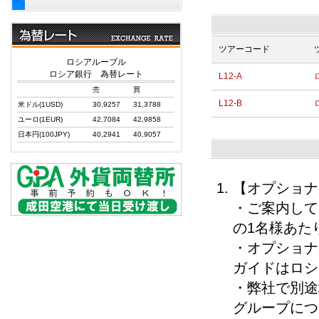
ツアーコード
ロシアルーブル
ロシア銀行 為替レート
L12-A
売
買
L12-B
米ドル(1USD)
30,9257
31,3788
ユーロ(1EUR)
42,7084
42,9858
日本円(100JPY)
40,2941
40,9057
【オプショナ
・ご案内して
の1名様あた
・オプショナ
ガイドはロシ
・弊社で別途
グループにつ