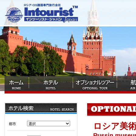
ロシア美
都市
Russin muse