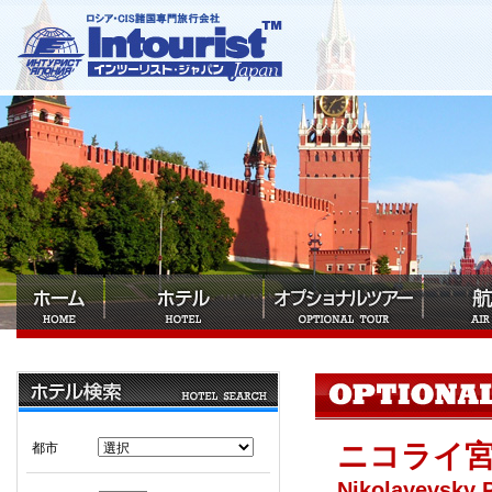
ニコライ
都市
Nikolayevsky 