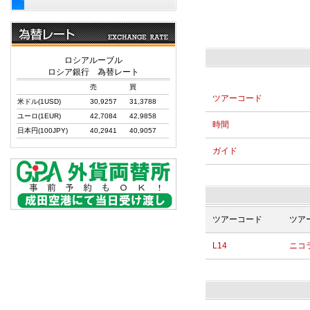
ロシアルーブル
ロシア銀行 為替レート
売
買
ツアーコード
米ドル(1USD)
30,9257
31,3788
ユーロ(1EUR)
42,7084
42,9858
時間
日本円(100JPY)
40,2941
40,9057
ガイド
ツアーコード
ツア
L14
ニコ