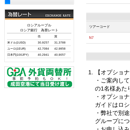
ロシアルーブル
ツアーコード
ロシア銀行 為替レート
売
買
N7
米ドル(1USD)
30,9257
31,3788
ユーロ(1EUR)
42,7084
42,9858
日本円(100JPY)
40,2941
40,9057
【オプショナ
・ご案内して
の1名様あた
・オプショナ
ガイドはロシ
・弊社で別途
グループにつ
・お申し込み