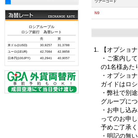
ツアーコード
N9
ロシアルーブル
ロシア銀行 為替レート
売
買
米ドル(1USD)
30,9257
31,3788
【オプショナ
ユーロ(1EUR)
42,7084
42,9858
・ご案内して
日本円(100JPY)
40,2941
40,9057
の1名様あた
・オプショナ
ガイドはロシ
・弊社で別途
グループにつ
・お申し込み
ってのお申し
予めご了承く
・明記の無い