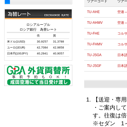
ツアーコード
ツア
TU-AHE
空港
TU-AHMV
空港
ロシアルーブル
ロシア銀行 為替レート
TU-FHE
コル
売
買
米ドル(1USD)
30,9257
31,3788
TU-FHMV
コル
ユーロ(1EUR)
42,7084
42,9858
日本円(100JPY)
40,2941
40,9057
TU-JSGA
日本
TU-JSGF
日本
【送迎・専用
・ご案内して
す。往復は倍
※セダン 1