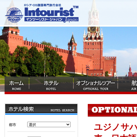
ユジノサ
都市