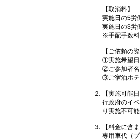
【取消料】
実施日の5労
実施日の3労
※手配手数料
【ご依頼の際
①実施希望日
②ご参加者名
③ご宿泊ホテ
【実施可能日
行政府のイベ
り実施不可能
【料金に含ま
専用車代（プ