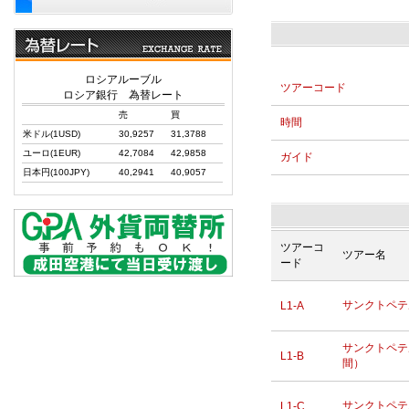
ロシアルーブル
ツアーコード
ロシア銀行 為替レート
売
買
時間
米ドル(1USD)
30,9257
31,3788
ユーロ(1EUR)
42,7084
42,9858
ガイド
日本円(100JPY)
40,2941
40,9057
ツアーコ
ツアー名
ード
サンクトペテ
L1-A
サンクトペテ
L1-B
間）
サンクトペテ
L1-C