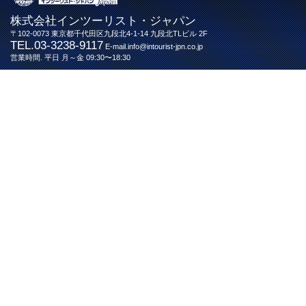
株式会社インツーリスト・ジャパン
〒102-0073 東京都千代田区九段北4-1-14 九段北TLビル 2F
TEL.03-3238-9117
E-mail.info@intourist-jpn.co.jp
営業時間. 平日 月～金 09:30〜18:30