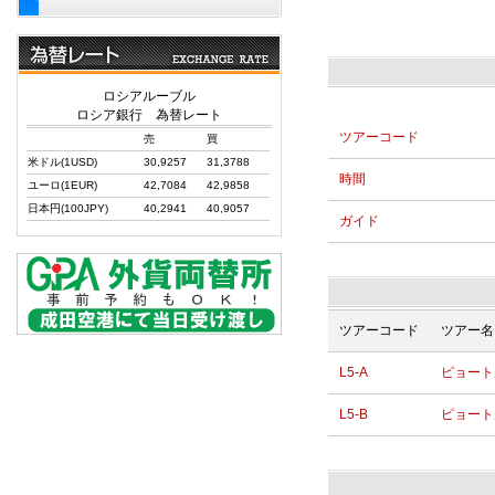
ロシアルーブル
ロシア銀行 為替レート
ツアーコード
売
買
米ドル(1USD)
30,9257
31,3788
時間
ユーロ(1EUR)
42,7084
42,9858
日本円(100JPY)
40,2941
40,9057
ガイド
ツアーコード
ツアー名
L5-A
ピョート
L5-B
ピョート