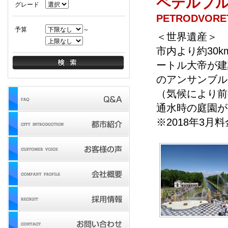
ペテルブ
グレード
PETRODVORE
予算
～
＜世界遺産＞
市内より約30
ートル大帝が建
のアンサンブル
（気候により前
通水時の庭園が
※2018年3月