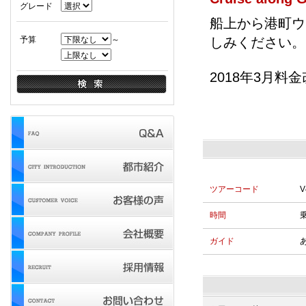
グレード
船上から港町ウ
予算
～
しみください。
2018年3月料
ツアーコード
V
時間
ガイド