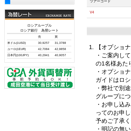
ツアーコード
V4
ロシアルーブル
ロシア銀行 為替レート
売
買
米ドル(1USD)
30,9257
31,3788
【オプショナ
ユーロ(1EUR)
42,7084
42,9858
・ご案内して
日本円(100JPY)
40,2941
40,9057
の1名様あた
・オプショナ
ガイドはロシ
・弊社で別途
グループにつ
・お申し込み
ってのお申し
予めご了承く
・明記の無い