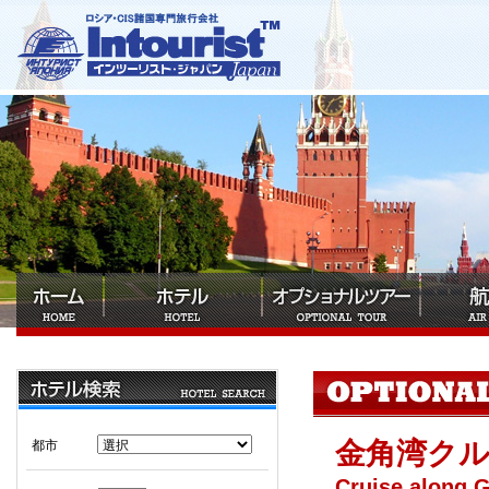
金角湾ク
都市
Cruise along 