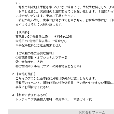
す。
・弊社で別途地上手配を承っていない場合には、手配手数料として1グルー
・お申し込みは、実施日の１週間前までにお願い致します。１週間きっ
い場合がございます。予めご了承ください。
・明記の無い限り、食事代は含まれておりません。お食事の際には、日
ますようよろしくお願い致します。
【取消料】
実施日の5労働日前以降～ 各料金の10%
実施日の3労働日前以降～ ご返金なし
※手配手数料はご返金出来ません
【ご依頼の際に必要な情報】
①実施希望日・オプショナルツアー名
②ご参加者名、人数
③ご宿泊ホテル名（ツアーの発着地点となる為）
【実施可能日】
こちらのプランは基本的に月曜日以外が実施日となります。
行政府のイベント、博物館等の特別休館日、その他やむをえない事情に
事前にお問合せください。
【料金に含まれるもの】
トレチャコフ美術館入場料、専用車代、日本語ガイド代
お問合せフォーム