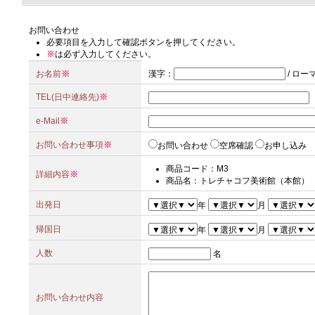
お問い合わせ
必要項目を入力して確認ボタンを押してください。
※
は必ず入力してください。
お名前
※
漢字
：
/
ロー
TEL(日中連絡先)
※
e-Mail
※
お問い合わせ事項
※
お問い合わせ
空席確認
お申し込み
商品コード：M3
詳細内容
※
商品名：トレチャコフ美術館（本館）
出発日
年
月
帰国日
年
月
人数
名
お問い合わせ内容