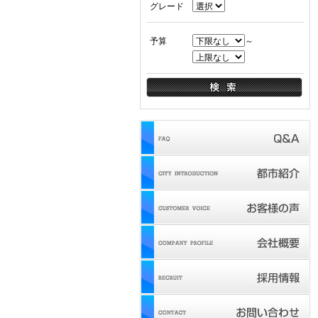
グレード
予算
～