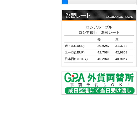
ロシアルーブル
ロシア銀行 為替レート
売
買
米ドル(1USD)
30,9257
31,3788
ユーロ(1EUR)
42,7084
42,9858
日本円(100JPY)
40,2941
40,9057