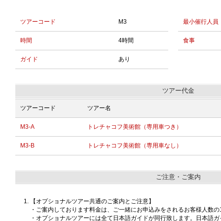
ツアーコード
M3
最小催行人員
時間
4時間
食事
ガイド
あり
ツアー代金
ツアーコード
ツアー名
M3-A
トレチャコフ美術館（専用車つき）
M3-B
トレチャコフ美術館（専用車なし）
ご注意・ご案内
【オプショナルツアー共通のご案内とご注意】
・ご案内しております料金は、ご一緒にお申込みをされるお客様人数の
・オプショナルツアーには全て日本語ガイドが同行致します。日本語ガ