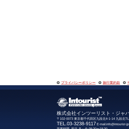
プライバシーポリシー
旅行業約款
株式会社インツーリスト・ジャ
〒102-0073 東京都千代田区九段北4-1-14 九段北TL
TEL.03-3238-9117
E-mail.info@intourist-jp
営業時間. 平日 月～金 09:30〜18:30