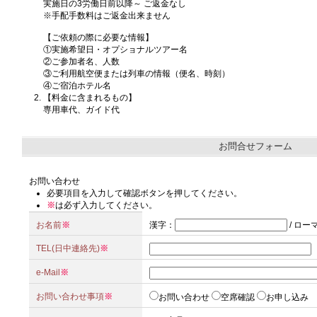
実施日の3労働日前以降～ ご返金なし
※手配手数料はご返金出来ません
【ご依頼の際に必要な情報】
①実施希望日・オプショナルツアー名
②ご参加者名、人数
③ご利用航空便または列車の情報（便名、時刻）
④ご宿泊ホテル名
【料金に含まれるもの】
専用車代、ガイド代
お問合せフォーム
お問い合わせ
必要項目を入力して確認ボタンを押してください。
※
は必ず入力してください。
お名前
※
漢字
：
/
ロー
TEL(日中連絡先)
※
e-Mail
※
お問い合わせ事項
※
お問い合わせ
空席確認
お申し込み