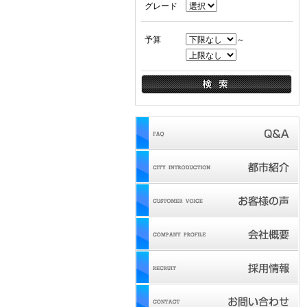
グレード
予算
～