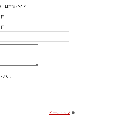
車・日本語ガイド
日
日
下さい。
ページトップ