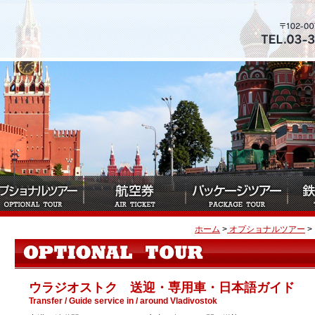
ホーム
>
オプショナルツアー
>
ウラジオストク 送迎・専用車・日本語ガイド
Transfer / Guide service in / around Vladivostok