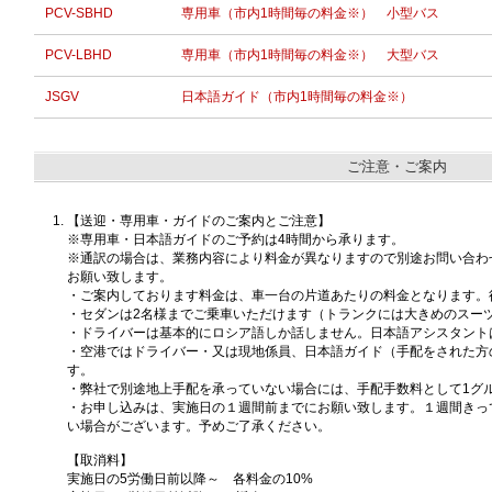
PCV-SBHD
専用車（市内1時間毎の料金※） 小型バス
PCV-LBHD
専用車（市内1時間毎の料金※） 大型バス
JSGV
日本語ガイド（市内1時間毎の料金※）
ご注意・ご案内
【送迎・専用車・ガイドのご案内とご注意】
※専用車・日本語ガイドのご予約は4時間から承ります。
※通訳の場合は、業務内容により料金が異なりますので別途お問い合わ
お願い致します。
・ご案内しております料金は、車一台の片道あたりの料金となります。
・セダンは2名様までご乗車いただけます（トランクには大きめのスー
・ドライバーは基本的にロシア語しか話しません。日本語アシスタント
・空港ではドライバー・又は現地係員、日本語ガイド（手配をされた方
す。
・弊社で別途地上手配を承っていない場合には、手配手数料として1グルー
・お申し込みは、実施日の１週間前までにお願い致します。１週間きっ
い場合がございます。予めご了承ください。
【取消料】
実施日の5労働日前以降～ 各料金の10%