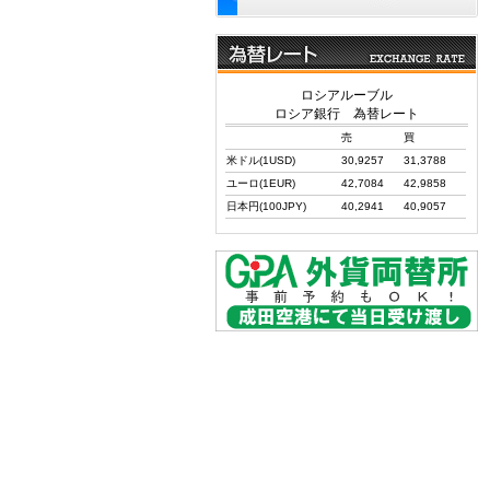
ロシアルーブル
ロシア銀行 為替レート
売
買
米ドル(1USD)
30,9257
31,3788
ユーロ(1EUR)
42,7084
42,9858
日本円(100JPY)
40,2941
40,9057