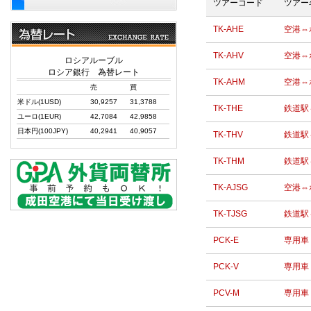
ツアーコード
ツアー
TK-AHE
空港⇔
TK-AHV
空港⇔
ロシアルーブル
ロシア銀行 為替レート
TK-AHM
空港⇔
売
買
米ドル(1USD)
30,9257
31,3788
TK-THE
鉄道駅
ユーロ(1EUR)
42,7084
42,9858
日本円(100JPY)
40,2941
40,9057
TK-THV
鉄道駅
TK-THM
鉄道駅
TK-AJSG
空港⇔
TK-TJSG
鉄道駅
PCK-E
専用車
PCK-V
専用車
PCV-M
専用車