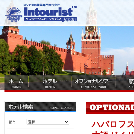
ハバロフ
都市