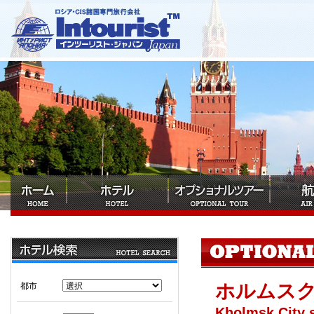
ホルムス
都市
Kholmsk City 