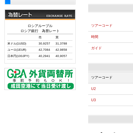
ツアーコード
ロシアルーブル
ロシア銀行 為替レート
時間
売
買
米ドル(1USD)
30,9257
31,3788
ガイド
ユーロ(1EUR)
42,7084
42,9858
日本円(100JPY)
40,2941
40,9057
ツアーコード
U2
U3