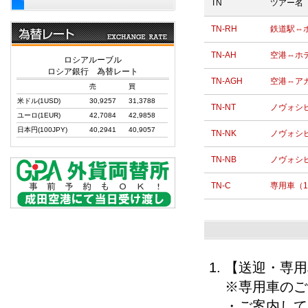
TN
ツアー名
TN-RH
鉄道駅⇔
TN-AH
空港⇔ホ
ロシアルーブル
ロシア銀行 為替レート
TN-AGH
空港⇔ア
売
買
米ドル(1USD)
30,9257
31,3788
TN-NT
ノヴォシビ
ユーロ(1EUR)
42,7084
42,9858
日本円(100JPY)
40,2941
40,9057
TN-NK
ノヴォシビ
TN-NB
ノヴォシビ
TN-C
専用車（
【送迎・専用
※専用車のご
・ご案内して