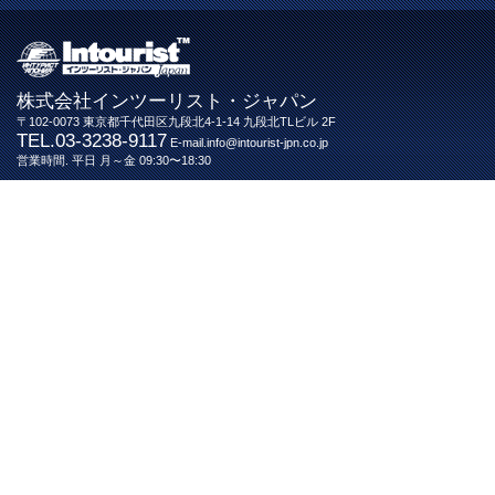
株式会社インツーリスト・ジャパン
〒102-0073 東京都千代田区九段北4-1-14 九段北TLビル 2F
TEL.03-3238-9117
E-mail.info@intourist-jpn.co.jp
営業時間. 平日 月～金 09:30〜18:30