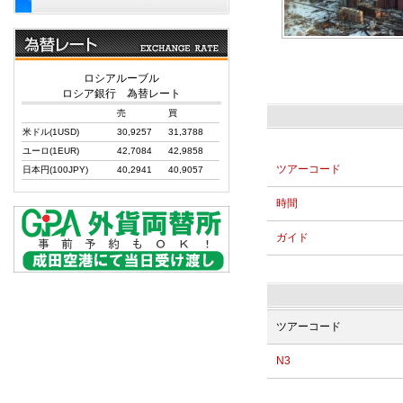
ロシアルーブル
ロシア銀行 為替レート
売
買
米ドル(1USD)
30,9257
31,3788
ユーロ(1EUR)
42,7084
42,9858
ツアーコード
日本円(100JPY)
40,2941
40,9057
時間
ガイド
ツアーコード
N3