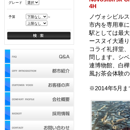
グレード
4H
ノヴォシビルス
予算
～
市内を専用車に
駅としては最大
ースヌイ大通り
コライ礼拝堂、
問します。シベ
連博物館、白樺
風お茶会体験の
※2014年5