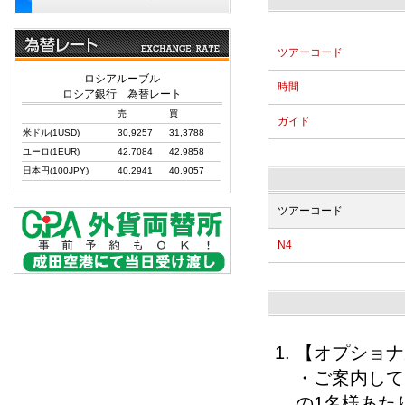
ツアーコード
ロシアルーブル
時間
ロシア銀行 為替レート
売
買
ガイド
米ドル(1USD)
30,9257
31,3788
ユーロ(1EUR)
42,7084
42,9858
日本円(100JPY)
40,2941
40,9057
ツアーコード
N4
【オプショナ
・ご案内して
の1名様あた