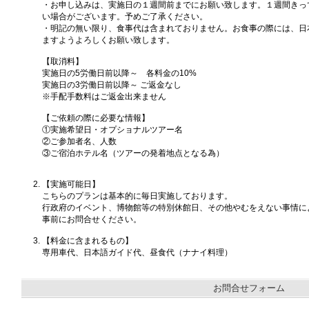
・お申し込みは、実施日の１週間前までにお願い致します。１週間きっ
い場合がございます。予めご了承ください。
・明記の無い限り、食事代は含まれておりません。お食事の際には、日
ますようよろしくお願い致します。
【取消料】
実施日の5労働日前以降～ 各料金の10%
実施日の3労働日前以降～ ご返金なし
※手配手数料はご返金出来ません
【ご依頼の際に必要な情報】
①実施希望日・オプショナルツアー名
②ご参加者名、人数
③ご宿泊ホテル名（ツアーの発着地点となる為）
【実施可能日】
こちらのプランは基本的に毎日実施しております。
行政府のイベント、博物館等の特別休館日、その他やむをえない事情に
事前にお問合せください。
【料金に含まれるもの】
専用車代、日本語ガイド代、昼食代（ナナイ料理）
お問合せフォーム