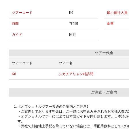
ツアーコード
K6
最小催行人員
時間
7時間
食事
ガイド
同行
ツアー代金
ツアーコード
ツアー名
K6
シカチアリャン村訪問
ご注意・ご案内
【オプショナルツアー共通のご案内とご注意】
・ご案内しております料金は、ご一緒にお申込みをされるお客様人数の
・オプショナルツアーには全て日本語ガイドが同行致します。日本語ガ
す。
・弊社で別途地上手配を承っていない場合には、手配手数料として1グルー