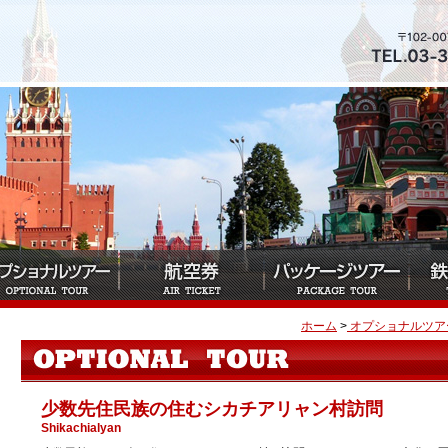
ホーム
>
オプショナルツア
少数先住民族の住むシカチアリャン村訪問
Shikachialyan