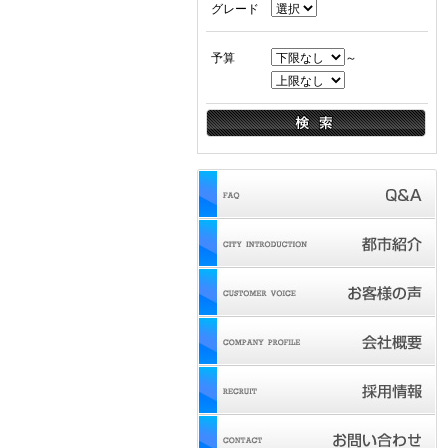
グレード
予算
～