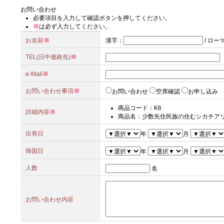
お問い合わせ
必要項目を入力して確認ボタンを押してください。
※
は必ず入力してください。
お名前
※
漢字
：
/
ロー
TEL(日中連絡先)
※
e-Mail
※
お問い合わせ事項
※
お問い合わせ
空席確認
お申し込み
商品コード：K6
詳細内容
※
商品名：少数先住民族の住むシカチア
出発日
年
月
帰国日
年
月
人数
名
お問い合わせ内容