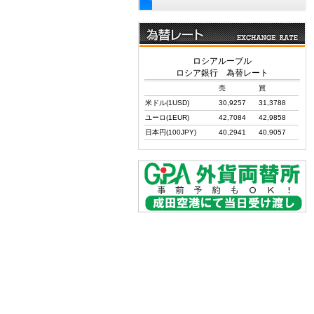
ロシアルーブル
ロシア銀行 為替レート
売
買
米ドル(1USD)
30,9257
31,3788
ユーロ(1EUR)
42,7084
42,9858
日本円(100JPY)
40,2941
40,9057