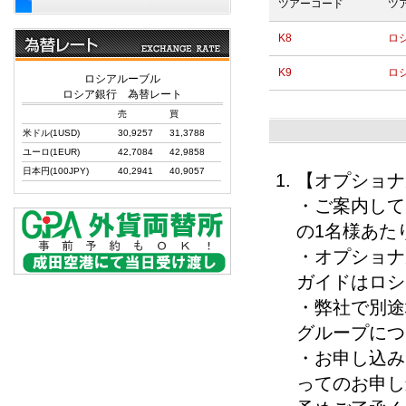
ツアーコード
ツ
K8
ロ
K9
ロ
ロシアルーブル
ロシア銀行 為替レート
売
買
米ドル(1USD)
30,9257
31,3788
ユーロ(1EUR)
42,7084
42,9858
日本円(100JPY)
40,2941
40,9057
【オプショナ
・ご案内して
の1名様あた
・オプショナ
ガイドはロシ
・弊社で別途
グループにつ
・お申し込み
ってのお申し