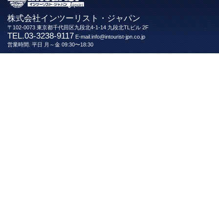
株式会社インツーリスト・ジャパン
〒102-0073 東京都千代田区九段北4-1-14 九段北TLビル 2F
TEL.03-3238-9117
E-mail.info@intourist-jpn.co.jp
営業時間. 平日 月～金 09:30〜18:30