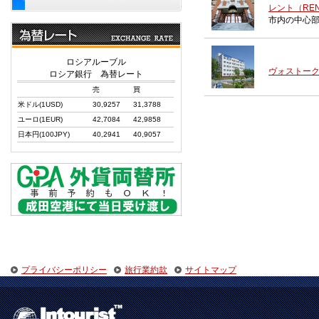
レント（RE
市内の中心
ロシアルーブル
ヴォストーク（V
ロシア銀行 為替レート
売
買
米ドル(1USD)
30,9257
31,3788
ユーロ(1EUR)
42,7084
42,9858
日本円(100JPY)
40,2941
40,9057
プライバシーポリシー
旅行業約款
サイトマップ