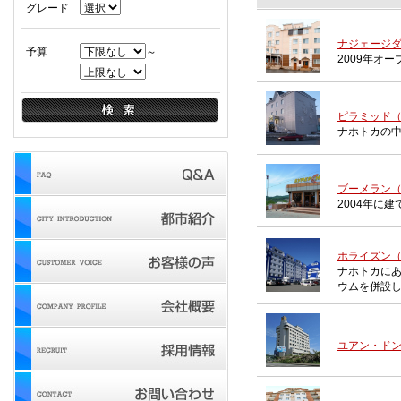
グレード
ナジェージダ（
予算
～
2009年オ
ピラミッド（P
ナホトカの中
ブーメラン（
2004年に
ホライズン（
ナホトカにある
ウムを併設
ユアン・ドン（Ho