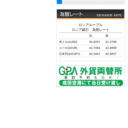
ロシアルーブル
ロシア銀行 為替レート
売
買
米ドル(1USD)
30,9257
31,3788
ユーロ(1EUR)
42,7084
42,9858
日本円(100JPY)
40,2941
40,9057