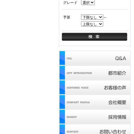
グレード
予算
～