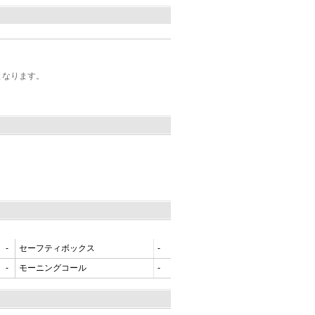
となります。
-
セーフティボックス
-
-
モーニングコール
-