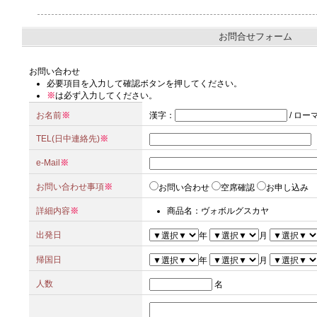
お問合せフォーム
お問い合わせ
必要項目を入力して確認ボタンを押してください。
※
は必ず入力してください。
お名前
※
漢字
：
/
ロー
TEL(日中連絡先)
※
e-Mail
※
お問い合わせ事項
※
お問い合わせ
空席確認
お申し込み
詳細内容
※
商品名：ヴォボルグスカヤ
出発日
年
月
帰国日
年
月
人数
名