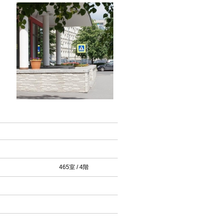
465室 / 4階
ト