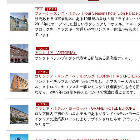
フォーシーズンズ・ホテル（Four Seasons hotel Lion Palace St
歴史ある旧海軍省地区にある19世紀の皇族の館「ライオン・
2013年にオープンした新しいラグジュアリーホテル。エルミ
ブロック先、ネフスキー大通りやマリンスキー劇場からも遠く
ています
アストリア（ASTORIA）
サンクトペテルブルグを代表する伝統ある最高級ホテル。
コリンシア・サンクトペテルブルグ（CORINTHIA ST.PETER
サンクトペテルブルグの中心部に立地し、ネフスキー大通りに
ル。メトロのマヤコフスキー駅やモスクワ鉄道駅からも近く便
ながら、2009年に改修を終えたばかりで快適に過ごせます。
グランド・ホテル・ヨーロッパ（GRAND HOTEL EUROPE）
ロシア国内で初の５つ星ホテルであるグランド･ホテル･ヨーロッ
イタリアの建築家ロッシによりデザインされたネオ･クラシッ
あります。