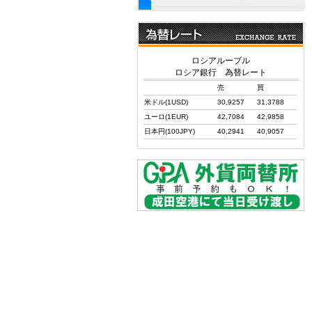
ロシアルーブル
ロシア銀行 為替レート
売
買
米ドル(1USD)
30,9257
31,3788
ユーロ(1EUR)
42,7084
42,9858
日本円(100JPY)
40,2941
40,9057