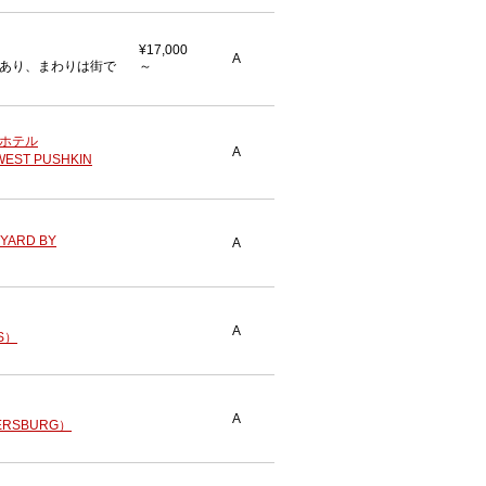
¥17,000
A
あり、まわりは街で
～
 ホテル
A
WEST PUSHKIN
ARD BY
A
A
S）
A
ERSBURG）