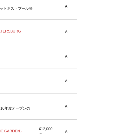
A
ットネス・プール等
TERSBURG
A
A
A
A
10年度オープンの
¥12,000
C GARDEN）
A
～