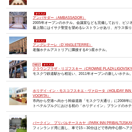
アンバサダー（AMBASSADOR）
2005年オープンのホテル。会議室なども完備しており、ビジ
最上階にはイサク聖堂を望めるレストランがあり、ガラス張り
アングレテーレ（D´ANGLETERRE）
老舗ホテルアストリアに隣接する4つ星ホテル。
クラウンプラザ・リゴフスキー（CROWNE PLAZA LIGOVSK
モスクワ鉄道駅から程近い、2011年オープンの新しいホテル
ホリデイ･イン・モスコフスキエ・ヴァロータ（HOLIDAY INN M
VOORTA）
市内から空港へ向かう幹線道路「モスクワ大通り」に2008年
トペテルブルグにおける初の「ホリディイン」ブランドのホテ
パークイン プリバルチースカヤ（PARK INN PRIBALTIJSKA
フィンランド湾に面し、車で15～30分ほどで市内中心部へア