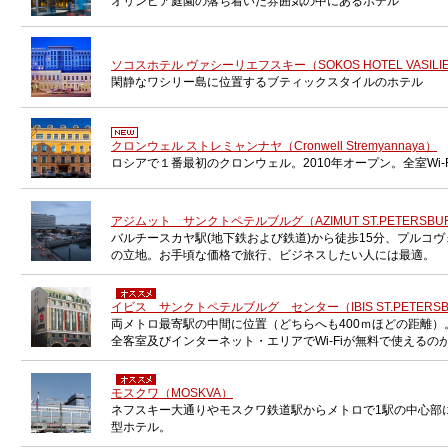
オリンピア庭園の落ち着いた雰囲気の中にあるホテル
ソコスホテル ヴァシーリエフスキー（SOKOS HOTEL VASILI
閑静なワシリー島に位置するブティックスタイルのホテル
クロンウェル ストレミャンナヤ（Cronwell Stremyannaya）
ロシアで１番最初のクロンウェル。2010年オープン。全室Wi-
アジムット サンクトペテルブルグ（AZIMUT ST.PETERSBU
バルチースカヤ駅(地下鉄および鉄道)から徒歩15分、プルコヴ
の立地。お手頃な価格で旅行、ビジネスしたい人には最適。
イビス サンクトペテルブルグ センター（IBIS ST.PETERSBU
両メトロ最寄駅の中間に位置（どちらへも400ｍほどの距離）
全客室及びインターネット・エリアでWi-Fiが無料で使えるの
モスクワ（MOSKVA）
ネフスキー大通りやモスクワ鉄道駅からメトロで1駅の中心部
型ホテル。