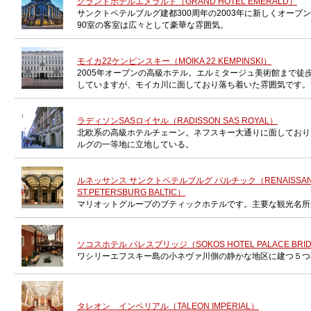
グランドホテルエメラルド（GRAND HOTEL EMERALD）
サンクトペテルブルグ建都300周年の2003年に新しくオープ
90室の客室は広々として豪華な雰囲気。
モイカ22ケンピンスキー（MOIKA 22 KEMPINSKI）
2005年オープンの高級ホテル。エルミタージュ美術館まで徒
していますが、モイカ川に面しており落ち着いた雰囲気です。
ラディソンSASロイヤル（RADISSON SAS ROYAL）
北欧系の高級ホテルチェーン。ネフスキー大通りに面しており
ルグの一等地に立地している。
ルネッサンス サンクトペテルブルグ バルチック（RENAISSAN
ST.PETERSBURG BALTIC）
マリオットグループのブティックホテルです。主要な観光名所
ソコスホテル パレスブリッジ（SOKOS HOTEL PALACE BRI
ワシリーエフスキー島の小ネヴァ川側の静かな地区に建つ５つ
タレオン インペリアル（TALEON IMPERIAL）