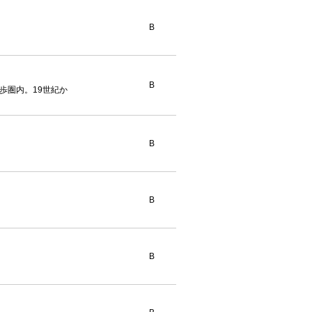
B
B
歩圏内。19世紀か
B
B
B