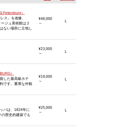
.Petersburg）
パレス」を改修、
¥48,000
L
タージュ美術館は２
～
はない場所に立地し
¥23,000
L
～
SBURG）
¥19,000
面した最高級ホテ
L
～
利です。重厚な外観
¥25,000
パは、1824年に
L
～
クの歴史的建築でも