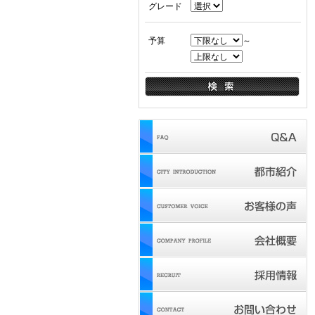
グレード
予算
～