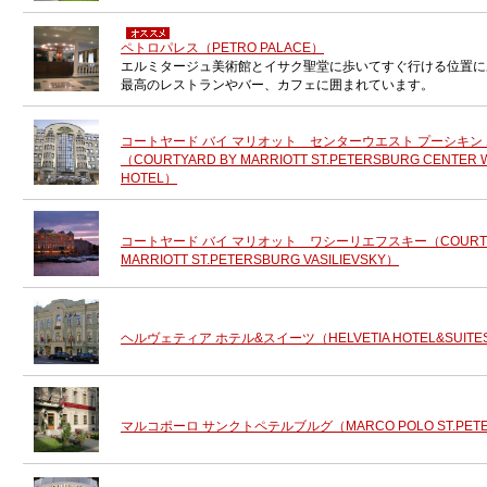
ペトロパレス（PETRO PALACE）
エルミタージュ美術館とイサク聖堂に歩いてすぐ行ける位置に
最高のレストランやバー、カフェに囲まれています。
コートヤード バイ マリオット センターウエスト プーシキン
（COURTYARD BY MARRIOTT ST.PETERSBURG CENTER 
HOTEL）
コートヤード バイ マリオット ワシーリエフスキー（COURTY
MARRIOTT ST.PETERSBURG VASILIEVSKY）
ヘルヴェティア ホテル&スイーツ（HELVETIA HOTEL&SUITE
マルコポーロ サンクトペテルブルグ（MARCO POLO ST.PET