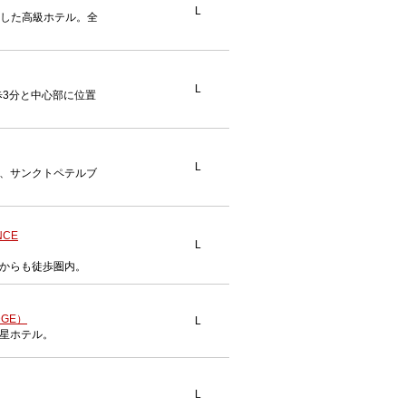
L
ンした高級ホテル。全
L
歩3分と中心部に位置
L
、サンクトペテルブ
CE
L
からも徒歩圏内。
DGE）
L
星ホテル。
L