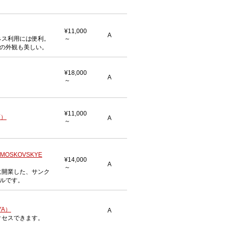
¥11,000
A
ネス利用には便利。
～
の外観も美しい。
¥18,000
A
～
¥11,000
Y）
A
～
。
OSKOVSKYE
¥14,000
A
～
に開業した、サンク
ルです。
YA）
A
クセスできます。