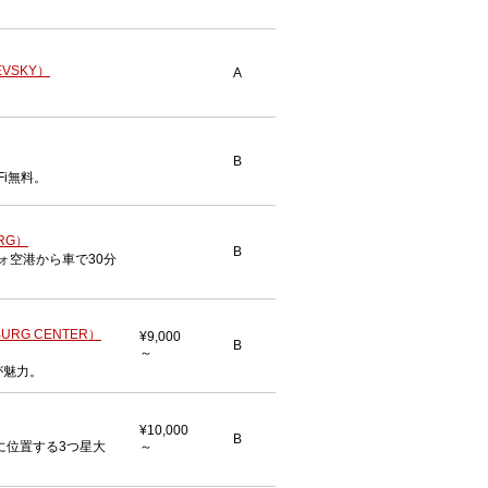
EVSKY）
A
B
Fi無料。
RG）
B
ォ空港から車で30分
RG CENTER）
¥9,000
B
。
～
が魅力。
¥10,000
B
に位置する3つ星大
～