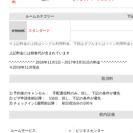
料
ルームカテゴリー
下
スタンダード
※上記料金の上段はシングル利用料金、下段はダブルまたはツイン利用料金
上記料金には朝食代が含まれています
*-*-*-*-*-*-*-*-*-* 2016年11月1日～2017年3月31日の料金 *-*-*-*-*-*-*-*-*-*
※2016年11月現在
取消料
1) 予約後のキャンセル： 手配通信料のみ。但し、下記の条件が優先
2) ビザ申請依頼以降： 1泊分。但し、下記の条件が優先
3) チェックイン1週間前以降： 初日宿泊分の100％
館内設備
ルームサービス
○
ビジネスセンター