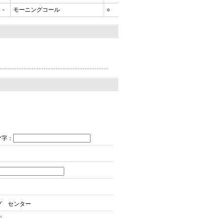
-
モーニングコール
○
マ字
：
グ センター