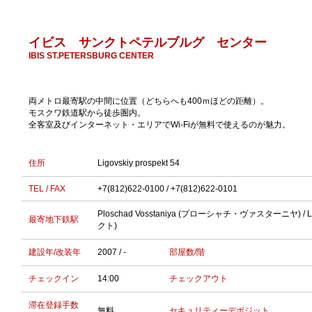
イビス サンクトペテルブルグ センター
IBIS ST.PETERSBURG CENTER
両メトロ最寄駅の中間に位置（どちらへも400ｍほどの距離）。
モスクワ鉄道駅から徒歩圏内。
全客室及びインターネット・エリアでWi-Fiが無料で使えるのが魅力。
住所
Ligovskiy prospekt 54
TEL / FAX
+7(812)622-0100 / +7(812)622-0101
Ploschad Vosstaniya (プローシャチ・ヴァスターニヤ) / 
最寄地下鉄駅
クト)
建設年/改装年
2007 / -
部屋数/階
チェックイン
14:00
チェックアウト
滞在登録手数
無料
セキュリティーデポジット