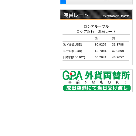
ロシアルーブル
ロシア銀行 為替レート
売
買
米ドル(1USD)
30,9257
31,3788
ユーロ(1EUR)
42,7084
42,9858
日本円(100JPY)
40,2941
40,9057