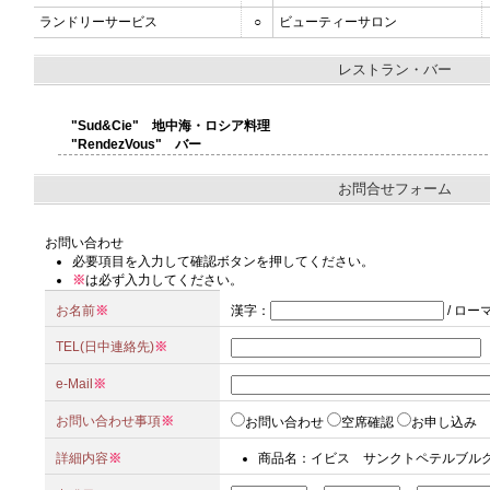
ランドリーサービス
○
ビューティーサロン
レストラン・バー
"Sud&Cie" 地中海・ロシア料理
"RendezVous" バー
お問合せフォーム
お問い合わせ
必要項目を入力して確認ボタンを押してください。
※
は必ず入力してください。
お名前
※
漢字
：
/
ロー
TEL(日中連絡先)
※
e-Mail
※
お問い合わせ事項
※
お問い合わせ
空席確認
お申し込み
詳細内容
※
商品名：イビス サンクトペテルブル