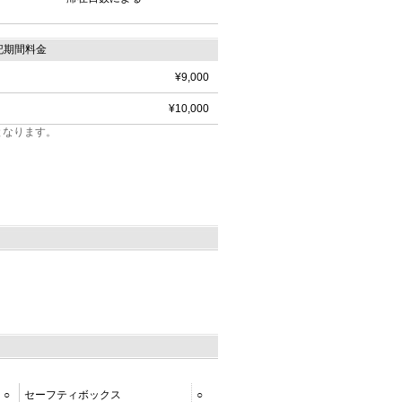
記期間料金
¥9,000
¥10,000
となります。
○
セーフティボックス
○