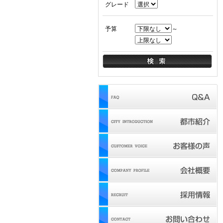
グレード
予算
～