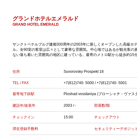
グランドホテルエメラルド
GRAND HOTEL EMERALD
サンクトペテルブルグ建都300周年の2003年に新しくオープンした高級ホ
ル。全90室の客室は広々として豪華な雰囲気。中心地ではあるが観光客の
ない落ち着いた雰囲気の地区に建っている。最寄のメトロ駅から徒歩約15
住所
Suvorovsky Prospekt 18
TEL / FAX
+7(812)740- 5000 / +7(812)740- 5001
最寄地下鉄駅
Ploshad vosstaniya (プローシャチ・ヴァ
建設年/改装年
2003 / -
部屋数/階
チェックイン
15:00
チェックアウト
滞在登録手数料
セキュリティーデポジッ