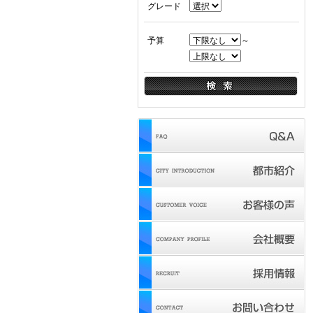
グレード
予算
～