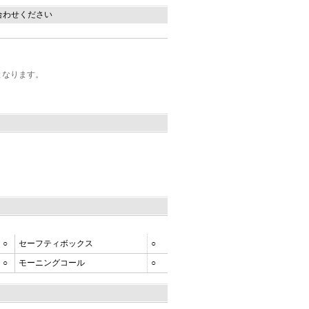
合わせください
となります。
○
セーフティボックス
○
○
モーニングコール
○