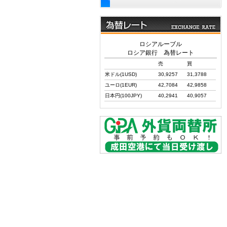
ロシアルーブル
ロシア銀行 為替レート
売
買
米ドル(1USD)
30,9257
31,3788
ユーロ(1EUR)
42,7084
42,9858
日本円(100JPY)
40,2941
40,9057