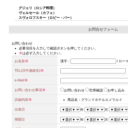
グジェリ（ロシア料理）
ヴェルセール（カフェ）
スヴォロフスキー（ロビー・バー）
お問合せフォーム
お問い合わせ
必要項目を入力して確認ボタンを押してください。
※
は必ず入力してください。
お名前
※
漢字
：
/
ロー
TEL(日中連絡先)
※
e-Mail
※
お問い合わせ事項
※
お問い合わせ
空席確認
お申し込み
詳細内容
※
商品名：グランドホテルエメラルド
出発日
年
月
帰国日
年
月