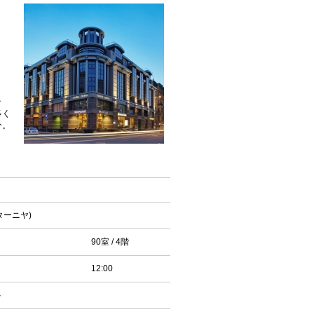
テ
多く
分。
スターニヤ)
90室 / 4階
12:00
ト