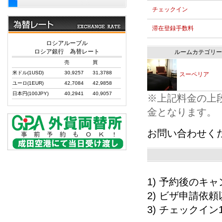
チェックイン
滞在登録手数料
ロシアルーブル
ロシア銀行 為替レート
ルームカテゴリー
売
買
米ドル(1USD)
30,9257
31,3788
スーペリア
ユーロ(1EUR)
42,7084
42,9858
日本円(100JPY)
40,2941
40,9057
※上記料金の上
金となります。
お問い合わせく
1) 予約後の
2) ビザ申請依
3) チェックイ