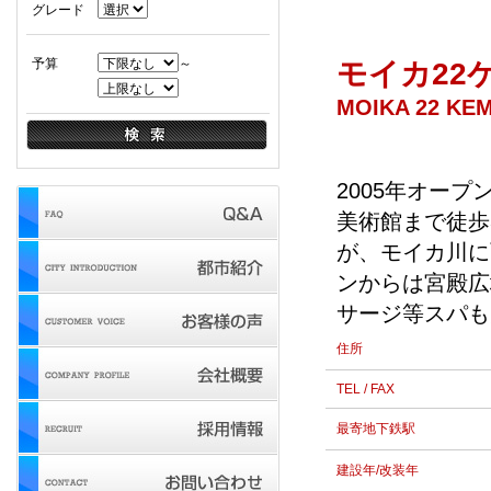
グレード
予算
～
モイカ22
MOIKA 22 KEM
2005年オー
美術館まで徒歩
が、モイカ川に
ンからは宮殿広
サージ等スパも
住所
TEL / FAX
最寄地下鉄駅
建設年/改装年