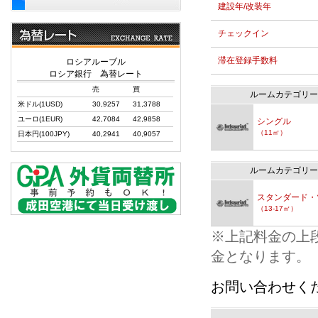
建設年/改装年
チェックイン
滞在登録手数料
ロシアルーブル
ロシア銀行 為替レート
売
買
ルームカテゴリー
米ドル(1USD)
30,9257
31,3788
ユーロ(1EUR)
42,7084
42,9858
シングル
（11㎡）
日本円(100JPY)
40,2941
40,9057
ルームカテゴリー
スタンダード・
（13-17㎡）
※上記料金の上
金となります。
お問い合わせく