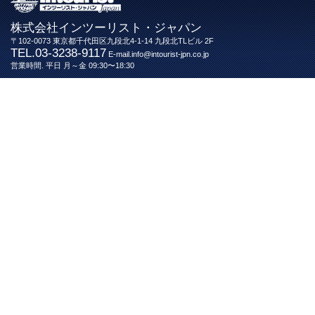
株式会社インツーリスト・ジャパン
〒102-0073 東京都千代田区九段北4-1-14 九段北TLビル 2F
TEL.03-3238-9117
E-mail.info@intourist-jpn.co.jp
営業時間. 平日 月～金 09:30〜18:30