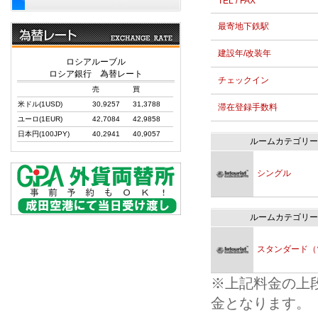
TEL / FAX
最寄地下鉄駅
建設年/改装年
ロシアルーブル
ロシア銀行 為替レート
チェックイン
売
買
米ドル(1USD)
30,9257
31,3788
滞在登録手数料
ユーロ(1EUR)
42,7084
42,9858
日本円(100JPY)
40,2941
40,9057
ルームカテゴリー
シングル
ルームカテゴリー
スタンダード（
※上記料金の上
金となります。